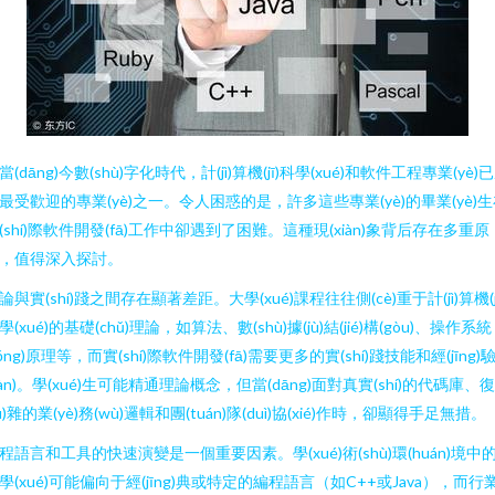
當(dāng)今數(shù)字化時代，計(jì)算機(jī)科學(xué)和軟件工程專業(yè)
最受歡迎的專業(yè)之一。令人困惑的是，許多這些專業(yè)的畢業(yè)
(shí)際軟件開發(fā)工作中卻遇到了困難。這種現(xiàn)象背后存在多重原
，值得深入探討。
論與實(shí)踐之間存在顯著差距。大學(xué)課程往往側(cè)重于計(jì)算機(j
學(xué)的基礎(chǔ)理論，如算法、數(shù)據(jù)結(jié)構(gòu)、操作系統
tǒng)原理等，而實(shí)際軟件開發(fā)需要更多的實(shí)踐技能和經(jīng)
yàn)。學(xué)生可能精通理論概念，但當(dāng)面對真實(shí)的代碼庫、復
fù)雜的業(yè)務(wù)邏輯和團(tuán)隊(duì)協(xié)作時，卻顯得手足無措。
程語言和工具的快速演變是一個重要因素。學(xué)術(shù)環(huán)境中
學(xué)可能偏向于經(jīng)典或特定的編程語言（如C++或Java），而行